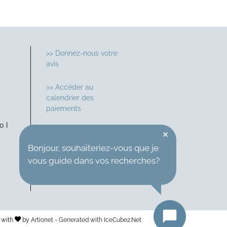
>> Donnez-nous votre
avis
>> Accéder au
calendrier des
paiements
0 I
×
Suivez-nous sur
Bonjour, souhaiteriez-vous que je
vous guide dans vos recherches?
 with
by
Artionet
-
Generated with IceCube2.Net