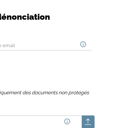
dénonciation
e email
uniquement des documents non protégés