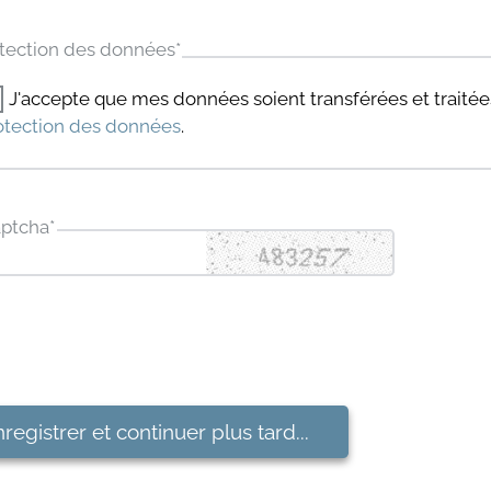
tection des données
*
J'accepte que mes données soient transférées et trait
otection des données
.
ptcha
*
registrer et continuer plus tard...