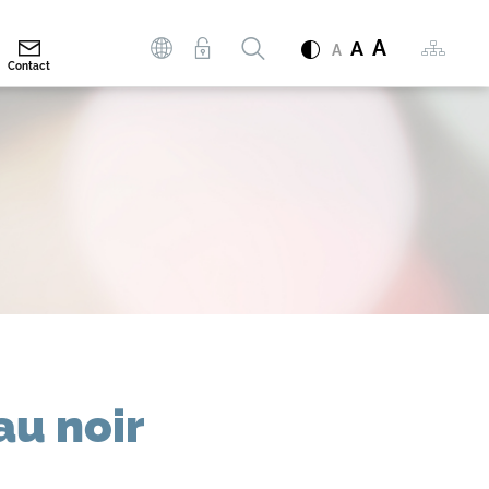
Rechercher
A
Mots
A
A
Contact
clés
au noir