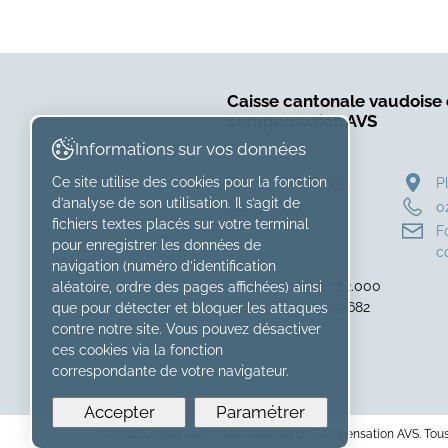
Caisse cantonale vaudoise
compensation AVS
Informations sur vos données
Ce site utilise des cookies pour la fonction
Rue des Moulins 3
P
d’analyse de son utilisation. Il s’agit de
1800 Vevey
0
fichiers textes placés sur votre terminal
F
pour enregistrer les données de
c
navigation (numéro d’identification
Caisse numéro 022.000
aléatoire, ordre des pages affichées) ainsi
IDE : CHE-265.425.682
que pour détecter et bloquer les attaques
contre notre site. Vous pouvez désactiver
ces cookies via la fonction
correspondante de votre navigateur.
Accepter
Paramétrer
© 2026 Caisse cantonale vaudoise de Compensation AVS. Tous 