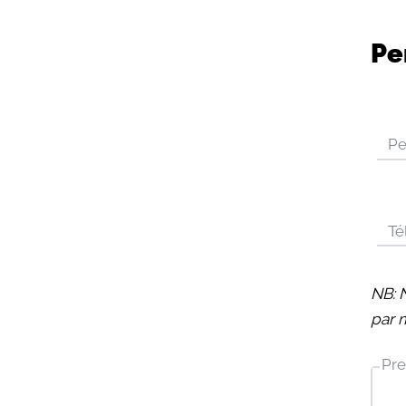
Pe
Pe
Té
NB: 
par 
Pre