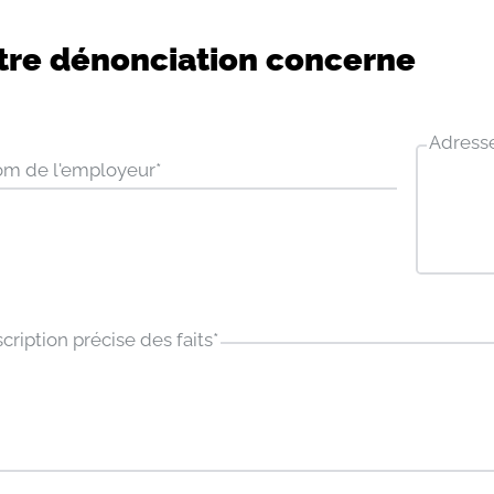
tre dénonciation concerne
Adress
m de l'employeur
*
cription précise des faits
*