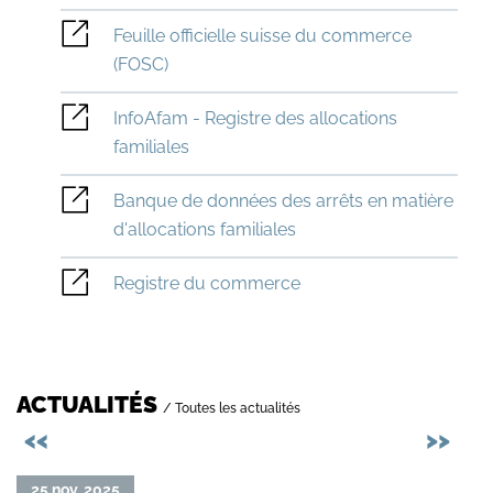
Feuille officielle suisse du commerce
(FOSC)
InfoAfam - Registre des allocations
familiales
Banque de données des arrêts en matière
d'allocations familiales
Registre du commerce
ACTUALITÉS
/ Toutes les actualités
Précédent
Sui
<<
>>
Lire
Lire
25 nov. 2025
05