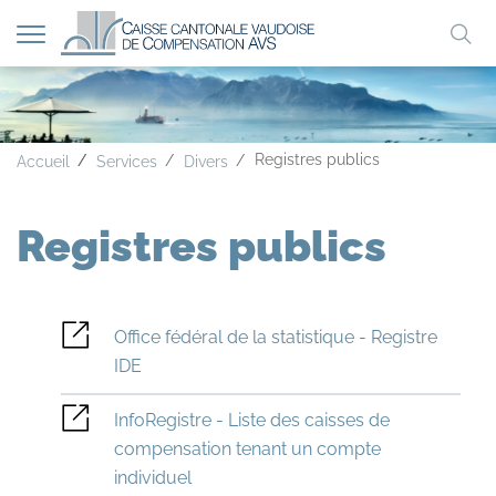
Afficher
Mo
la
A
A
A
navigation
clé
Registres publics
Accueil
Services
Divers
Registres publics
Office fédéral de la statistique - Registre
IDE
InfoRegistre - Liste des caisses de
compensation tenant un compte
individuel