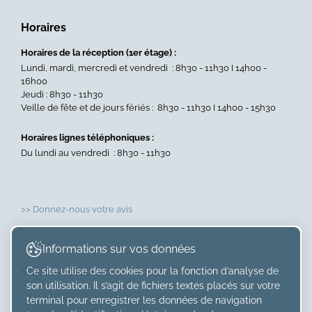
Admi
&
Horaires
CCV
»
Horaires de la réception (1er étage) :
Lundi, mardi, mercredi et vendredi : 8h30 - 11h30 I 14h00 -
16h00
Jeudi : 8h30 - 11h30
Veille de fête et de jours fériés : 8h30 - 11h30 I 14h00 - 15h30
Horaires lignes téléphoniques :
Du lundi au vendredi : 8h30 - 11h30
>> Donnez-nous votre avis
>> Accéder au calendrier des paiements
Informations sur vos données
Suivez-nous sur
Ce site utilise des cookies pour la fonction d’analyse de
son utilisation. Il s’agit de fichiers textes placés sur votre
×
terminal pour enregistrer les données de navigation