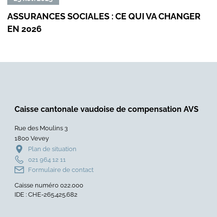
la
la
ASSURANCES SOCIALES : CE QUI VA CHANGER
QUA
suite
suit
EN 2026
NO
de
de
DÉD
«
«
Assurances
Qua
sociales
le
:
num
ce
devi
qui
facil
va
:
Caisse cantonale vaudoise de compensation AVS
changer
un
Rue des Moulins 3
en
nou
1800 Vevey
2026
pro
Plan de situation
»
de
021 964 12 11
form
Formulaire de contact
dédi
Caisse numéro 022.000
aux
IDE : CHE-265.425.682
seni
sign