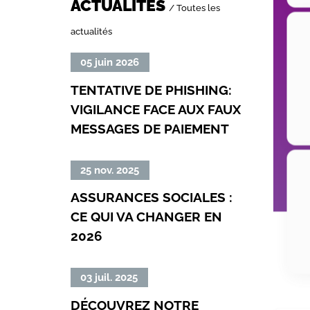
ACTUALITÉS
/ Toutes les
actualités
Lire
05 juin 2026
la
TENTATIVE DE PHISHING:
suite
VIGILANCE FACE AUX FAUX
de
MESSAGES DE PAIEMENT
«
Tentative
de
Lire
25 nov. 2025
phishing:
la
ASSURANCES SOCIALES :
vigilance
suite
face
CE QUI VA CHANGER EN
de
aux
2026
«
faux
Assurances
messages
sociales
Lire
03 juil. 2025
de
:
la
paiement
DÉCOUVREZ NOTRE
ce