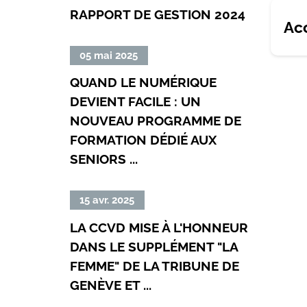
suite
»
qui
RAPPORT DE GESTION 2024
de
Acc
va
«
changer
Découvrez
Lire
05 mai 2025
en
notre
la
QUAND LE NUMÉRIQUE
2026
rapport
suite
»
DEVIENT FACILE : UN
de
de
gestion
NOUVEAU PROGRAMME DE
«
2024
Quand
FORMATION DÉDIÉ AUX
»
le
SENIORS ...
numérique
devient
Lire
15 avr. 2025
facile
la
:
LA CCVD MISE À L'HONNEUR
suite
un
DANS LE SUPPLÉMENT "LA
de
nouveau
FEMME" DE LA TRIBUNE DE
«
programme
La
GENÈVE ET ...
de
CCVD