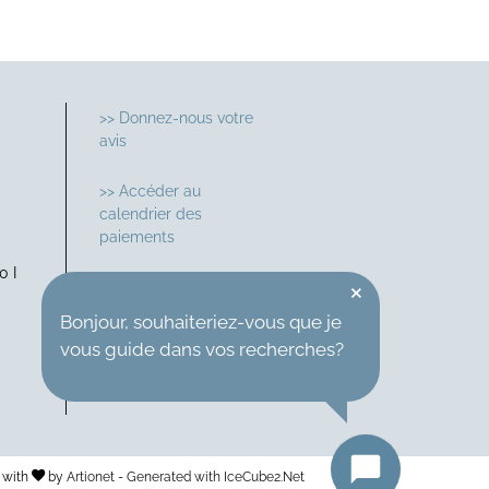
>> Donnez-nous votre
avis
>> Accéder au
calendrier des
paiements
0 I
×
Suivez-nous sur
Bonjour, souhaiteriez-vous que je
vous guide dans vos recherches?
 with
by
Artionet
-
Generated with IceCube2.Net