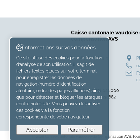
formation
mise
dédié
à
aux
l'honneur
seniors,
dans
Caisse cantonale vaudoise
signé
le
compensation AVS
Admin’facile
supplément
Informations sur vos données
&
"La
CCVD
Ce site utilise des cookies pour la fonction
Rue des Moulins 3
P
Femme"
»
d’analyse de son utilisation. Il s’agit de
1800 Vevey
0
de
fichiers textes placés sur votre terminal
F
la
pour enregistrer les données de
c
Tribune
navigation (numéro d’identification
Caisse numéro 022.000
de
aléatoire, ordre des pages affichées) ainsi
IDE : CHE-265.425.682
que pour détecter et bloquer les attaques
Genève
contre notre site. Vous pouvez désactiver
et
ces cookies via la fonction
24
correspondante de votre navigateur.
heures
Accepter
Paramétrer
»
© 2026 Caisse cantonale vaudoise de Compensation AVS. Tous 