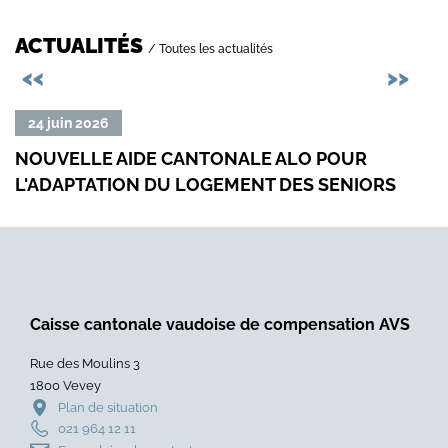
ACTUALITÉS
/ Toutes les actualités
Précédent
Sui
<<
>>
Lire
Lire
24 juin 2026
23
la
la
NOUVELLE AIDE CANTONALE ALO POUR
RED
suite
suit
L'ADAPTATION DU LOGEMENT DES SENIORS
SUR
de
de
«
«
Nouvelle
Redi
aide
du
cantonale
prod
ALO
de
Caisse cantonale vaudoise de compensation AVS
pour
la
l'adaptation
taxe
Rue des Moulins 3
du
sur
1800 Vevey
logement
le
Plan de situation
des
CO2
021 964 12 11
seniors
aux