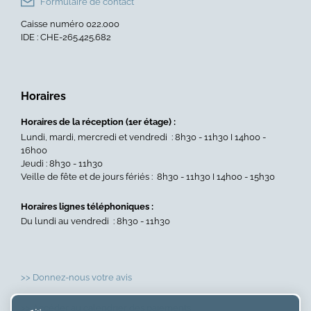
Formulaire de contact
»
entr
Caisse numéro 022.000
»
IDE : CHE-265.425.682
Horaires
Horaires de la réception (1er étage) :
Lundi, mardi, mercredi et vendredi : 8h30 - 11h30 I 14h00 -
16h00
Jeudi : 8h30 - 11h30
Veille de fête et de jours fériés : 8h30 - 11h30 I 14h00 - 15h30
Horaires lignes téléphoniques :
Du lundi au vendredi : 8h30 - 11h30
>> Donnez-nous votre avis
>> Accéder au calendrier des paiements