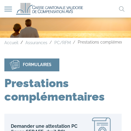
Afficher
Mo
la
A
A
A
navigation
clé
Prestations complémentair
Accueil
Assurances
PC/RFM
FORMULAIRES
Prestations
complémentaires
Demander une attestation PC