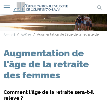
Afficher
Mo
la
A
A
A
navigation
clé
Augmentation de l'âge de la retraite des f
Accueil
AVS 21
Augmentation de
l'âge de la retraite
des femmes
Comment l'âge de la retraite sera-t-il
relevé ?