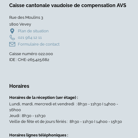
va
:
Caisse cantonale vaudoise de compensation AVS
changer
un
Rue des Moulins 3
en
nou
1800 Vevey
2026
pro
Plan de situation
»
de
021 964 12 11
form
Formulaire de contact
dédi
Caisse numéro 022.000
aux
IDE : CHE-265.425.682
seni
sign
Admi
&
Horaires
CCV
»
Horaires de la réception (1er étage) :
Lundi, mardi, mercredi et vendredi : 8h30 - 11h30 I 14h00 -
16h00
Jeudi : 8h30 - 11h30
Veille de fête et de jours fériés : 8h30 - 11h30 I 14h00 - 15h30
Horaires lignes téléphoniques :