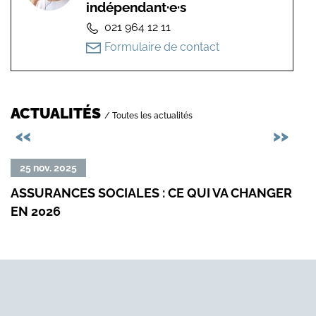
indépendant·e·s
021 964 12 11
Formulaire de contact
ACTUALITÉS
/ Toutes les actualités
Précédent
Sui
<<
>>
Lire
Lire
25 nov. 2025
05
la
la
ASSURANCES SOCIALES : CE QUI VA CHANGER
QUA
suite
suit
EN 2026
NO
de
de
DÉD
«
«
Assurances
Qua
sociales
le
:
num
ce
devi
qui
facil