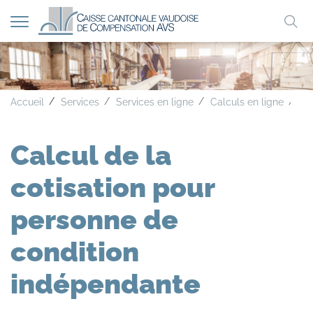
Afficher
Mo
la
A
A
A
navigation
clé
Co
Accueil
Services
Services en ligne
Calculs en ligne
Calcul de la
cotisation pour
personne de
condition
indépendante