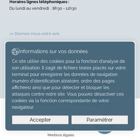
Horaires lignes téléphoniques :
Du lundi au vendredi : 8h30 - 11h30
>> Donnez-nous votre avis
>> Accéder au calendrier des paiements
Informations sur vos données
Ce site utilise des cookies pour la fonction d’analyse de
Suivez-nous sur
son utilisation. Il s’agit de fichiers textes placés sur votre
×
terminal pour enregistrer les données de navigation
(numéro d’identification aléatoire, ordre des pages
Bonjour, souhaiteriez-vous que je
affichées) ainsi que pour détecter et bloquer les
vous guide dans vos recherches?
attaques contre notre site. Vous pouvez désactiver ces
cookies via la fonction correspondante de votre
© 2026 Caisse cantonale vaudoise de Compensation AVS. Tous droits
navigateur.
réservés
Paramétrer mes préférences de cookies
Accepter
Paramétrer
Created with
by
Artionet
-
Generated with IceCube2.Net
Déclaration de protection des données
Mentions légales