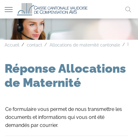
Afficher
Mo
la
A
A
A
navigation
clé
Répo
Accueil
contact
Allocations de maternité cantonale
Réponse Allocations
de Maternité
Ce formulaire vous permet de nous transmettre les
documents et informations qui vous ont été
demandés par courrier.