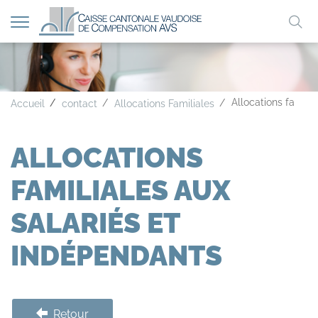
Afficher
Mo
la
A
A
A
navigation
clé
Allocations famili
Accueil
contact
Allocations Familiales
ALLOCATIONS
FAMILIALES AUX
SALARIÉS ET
INDÉPENDANTS
Retour