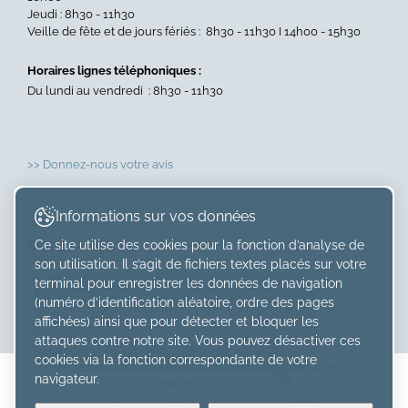
Jeudi : 8h30 - 11h30
Veille de fête et de jours fériés : 8h30 - 11h30 I 14h00 - 15h30
Horaires lignes téléphoniques :
Du lundi au vendredi : 8h30 - 11h30
>> Donnez-nous votre avis
>> Accéder au calendrier des paiements
Informations sur vos données
Ce site utilise des cookies pour la fonction d’analyse de
Suivez-nous sur
son utilisation. Il s’agit de fichiers textes placés sur votre
×
terminal pour enregistrer les données de navigation
(numéro d’identification aléatoire, ordre des pages
Bonjour, souhaiteriez-vous que je
affichées) ainsi que pour détecter et bloquer les
vous guide dans vos recherches?
attaques contre notre site. Vous pouvez désactiver ces
cookies via la fonction correspondante de votre
© 2026 Caisse cantonale vaudoise de Compensation AVS. Tous droits
navigateur.
réservés
Paramétrer mes préférences de cookies