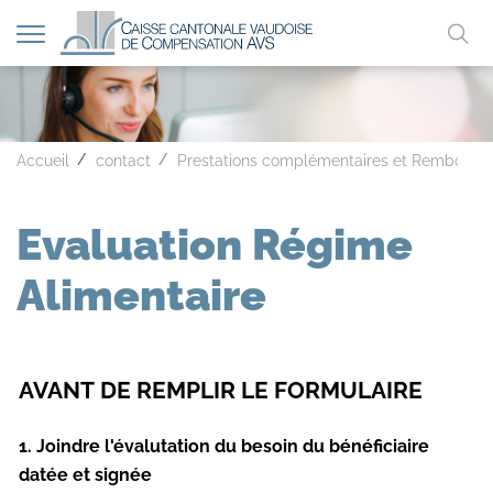
Afficher
Mo
la
A
A
A
navigation
clé
Accueil
contact
Prestations complémentaires et Rembourse
Evaluation Régime
Alimentaire
AVANT DE REMPLIR LE FORMULAIRE
1. Joindre l'évalutation du besoin du bénéficiaire
datée et signée