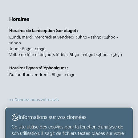
Horaires
Horaires de la réception (1er étage) :
Lundi, mardi, mercredi et vendredi : 8h30 - 11h30 I 14h00 -
16h00
Jeudi : 8h30 - 11h30
Veille de fête et de jours fériés : 8h30 - 11h30 I 14h00 - 15h30
Horaires lignes téléphoniques :
Du lundi au vendredi : 8h30 - 11h30
>> Donnez-nous votre avis
>> Accéder au calendrier des paiements
Informations sur vos données
Ce site utilise des cookies pour la fonction d’analyse de
Suivez-nous sur
son utilisation. Il s’agit de fichiers textes placés sur votre