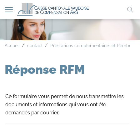
Afficher
Mo
la
A
A
A
navigation
clé
Accueil
contact
Prestations complémentaires et Rembourse
Réponse RFM
Ce formulaire vous permet de nous transmettre les
documents et informations qui vous ont été
demandés par courrier.