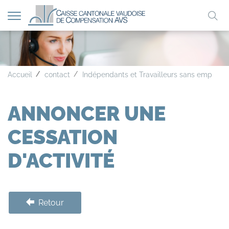
Afficher
Mo
la
A
A
A
navigation
clé
Accueil
contact
Indépendants et Travailleurs sans employe
ANNONCER UNE
CESSATION
D'ACTIVITÉ
Retour