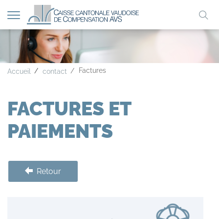
Afficher
Mo
la
A
A
A
navigation
clé
Factures
Accueil
contact
FACTURES ET
PAIEMENTS
Retour