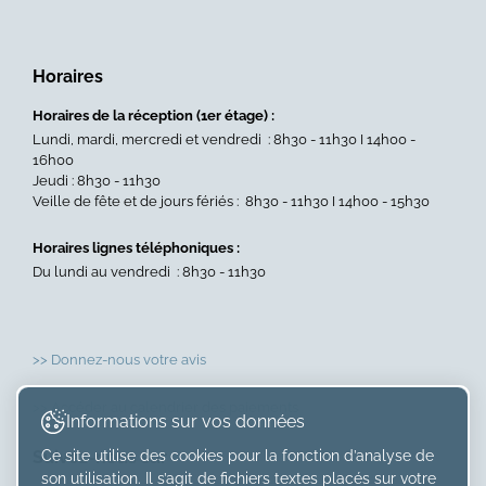
Horaires
Horaires de la réception (1er étage) :
Lundi, mardi, mercredi et vendredi : 8h30 - 11h30 I 14h00 -
16h00
Jeudi : 8h30 - 11h30
Veille de fête et de jours fériés : 8h30 - 11h30 I 14h00 - 15h30
Horaires lignes téléphoniques :
Du lundi au vendredi : 8h30 - 11h30
>> Donnez-nous votre avis
>> Accéder au calendrier des paiements
Informations sur vos données
Suivez-nous sur
Ce site utilise des cookies pour la fonction d’analyse de
son utilisation. Il s’agit de fichiers textes placés sur votre