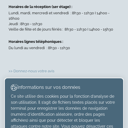
Horaires de la réception (1er étage) :
Lundi, mardi, mercredi et vendredi : 8h30 - 11h30 I 14h00 -
16h00
Jeudi : 8h30 - 11h30
Veille de fête et de jours fériés : 8h30 - 11h30 I 14h00 - 15h30
Horaires lignes téléphoniques :
Du lundi au vendredi : 8h30 - 11h30
>> Donnez-nous votre avis
>> Accéder au calendrier des paiements
Informations sur vos données
Suivez-nous sur
Ce site utilise des cookies pour la fonction d’analyse de
son utilisation. Il s’agit de fichiers textes placés sur votre
×
terminal pour enregistrer les données de navigation
(numéro d’identification aléatoire, ordre des pages
Bonjour, souhaiteriez-vous que je
affichées) ainsi que pour détecter et bloquer les
vous guide dans vos recherches?
attaques contre notre site. Vous pouvez désactiver ces