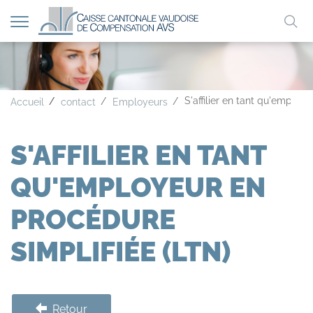
Afficher
Mo
la
A
A
A
navigation
clé
S'affilier en tant qu'employ
Accueil
contact
Employeurs
S'AFFILIER EN TANT
QU'EMPLOYEUR EN
PROCÉDURE
SIMPLIFIÉE (LTN)
Retour