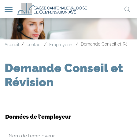
Afficher
Mo
la
A
A
A
navigation
clé
Demande Conseil et Révisio
Accueil
contact
Employeurs
Demande Conseil et
Révision
Données de l'employeur
Nom de l'employeur