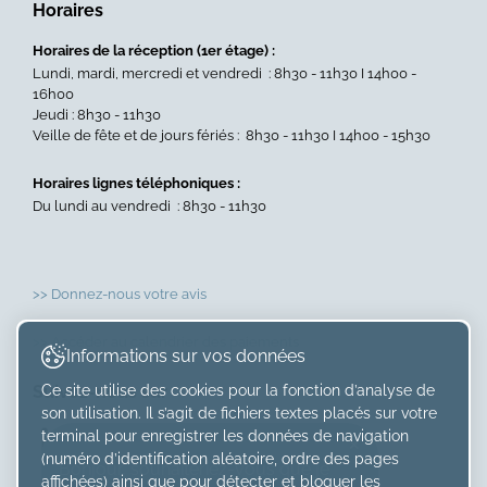
Horaires
Horaires de la réception (1er étage) :
Lundi, mardi, mercredi et vendredi : 8h30 - 11h30 I 14h00 -
16h00
Jeudi : 8h30 - 11h30
Veille de fête et de jours fériés : 8h30 - 11h30 I 14h00 - 15h30
Horaires lignes téléphoniques :
Du lundi au vendredi : 8h30 - 11h30
>> Donnez-nous votre avis
>> Accéder au calendrier des paiements
Informations sur vos données
Ce site utilise des cookies pour la fonction d’analyse de
Suivez-nous sur
son utilisation. Il s’agit de fichiers textes placés sur votre
×
terminal pour enregistrer les données de navigation
(numéro d’identification aléatoire, ordre des pages
Bonjour, souhaiteriez-vous que je
affichées) ainsi que pour détecter et bloquer les